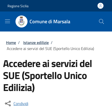
Salta al contenuto principale
Skip to footer content
Regione Sicilia
Comune di Marsala
Briciole di pane
Home
/
Istanze edilizie
/
Accedere ai servizi del SUE (Sportello Unico Edilizia)
Accedere ai servizi del
SUE (Sportello Unico
Edilizia)
Condividi