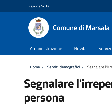
Salta al contenuto principale
Skip to footer content
Regione Sicilia
Comune di Marsala
Amministrazione
Novità
Servizi
Briciole di pane
Home
/
Servizi demografici
/
Segnalare l'irr
Segnalare l'irreper
persona