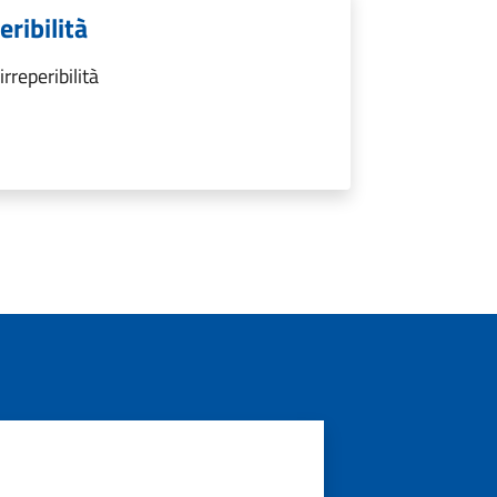
ribilità
rreperibilità