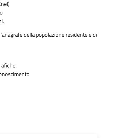
Enel)
mo
i.
ll'anagrafe della popolazione residente e di
grafiche
iconoscimento