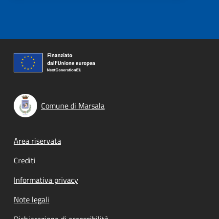
Comune di Marsala
Footer menu
Area riservata
Crediti
Informativa privacy
Note legali
Dichiarazione di accessibilità