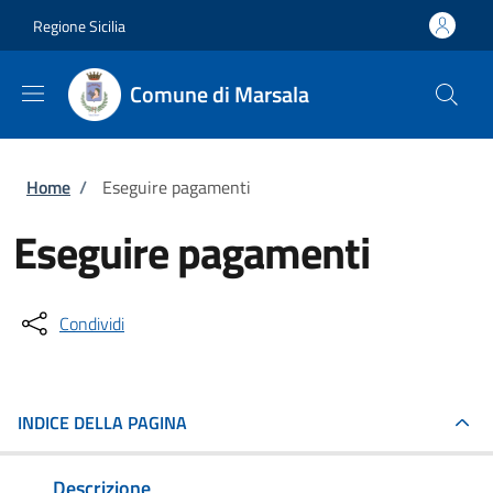
Salta al contenuto principale
Skip to footer content
Regione Sicilia
Comune di Marsala
Briciole di pane
Home
/
Eseguire pagamenti
Eseguire pagamenti
Condividi
INDICE DELLA PAGINA
Descrizione