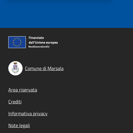
Comune di Marsala
Footer menu
Area riservata
Crediti
Informativa privacy
Note legali