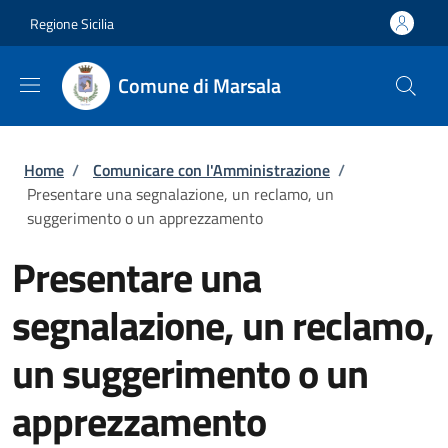
Salta al contenuto principale
Skip to footer content
Regione Sicilia
Comune di Marsala
Briciole di pane
Home
/
Comunicare con l'Amministrazione
/
Presentare una segnalazione, un reclamo, un
suggerimento o un apprezzamento
Presentare una
segnalazione, un reclamo,
un suggerimento o un
apprezzamento