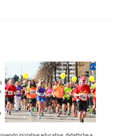
i
o
e
uovendo iniziative educative, didattiche e