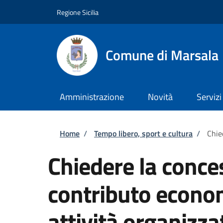
Salta al contenuto principale
Skip to footer content
Regione Sicilia
Comune di Marsala
Amministrazione
Novità
Servizi
Briciole di pane
Home
/
Tempo libero, sport e cultura
/
Chie
Chiedere la conce
contributo econom
attività organizza