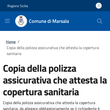
Salta al contenuto principale
Skip to footer content
Regione Sicilia
Comune di Marsala
Briciole di pane
Home
/
Copia della polizza assicurativa che attesta la copertura
sanitaria
Copia della polizza
assicurativa che attesta la
copertura sanitaria
Copia della polizza assicurativa che attesta la copertura
sanitaria, da allegare obbligatoriamente se il richiedente è