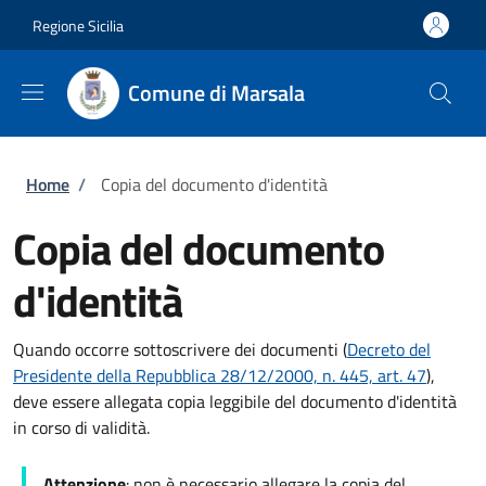
Salta al contenuto principale
Skip to footer content
Regione Sicilia
Comune di Marsala
Briciole di pane
Home
/
Copia del documento d'identità
Copia del documento
d'identità
Quando occorre sottoscrivere dei documenti (
Decreto del
Presidente della Repubblica 28/12/2000, n. 445, art. 47
),
deve essere allegata copia leggibile del documento d'identità
in corso di validità.
Attenzione
: non è necessario allegare la copia del