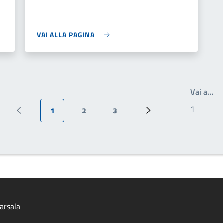
VAI ALLA PAGINA
Scr
Vai a…
1
2
3
Pagina precedente
Pagina attuale
Pagina
Pagina
Pagina successiva
arsala