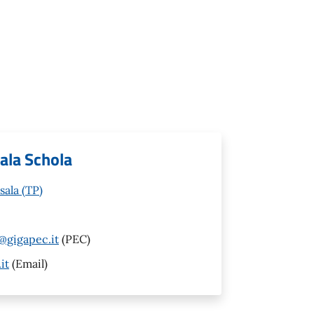
ala Schola
sala (TP)
@gigapec.it
(PEC)
it
(Email)