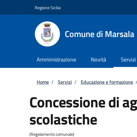
Salta al contenuto principale
Skip to footer content
Regione Sicilia
Comune di Marsala
Amministrazione
Novità
Servizi
Briciole di pane
Home
/
Servizi
/
Educazione e formazione
Concessione di ag
scolastiche
(Regolamento comunale)