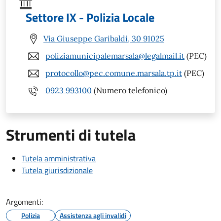
Settore IX - Polizia Locale
Via Giuseppe Garibaldi, 30 91025
poliziamunicipalemarsala@legalmail.it
(PEC)
protocollo@pec.comune.marsala.tp.it
(PEC)
0923 993100
(Numero telefonico)
Strumenti di tutela
Tutela amministrativa
Tutela giurisdizionale
Argomenti:
Polizia
Assistenza agli invalidi